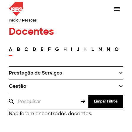
Início
/
Pessoas
Docentes
A
B
C
D
E
F
G
H
I
J
K
L
M
N
O
P
Prestação de Serviços
Gestão
Limpar Filtros
Não foram encontrados docentes.