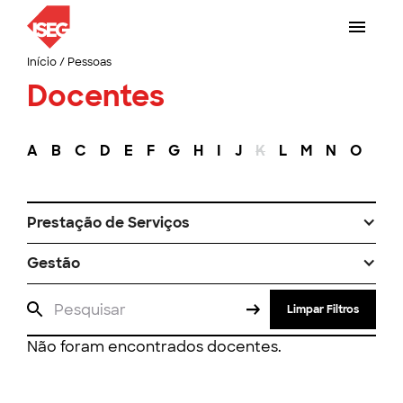
Início
/
Pessoas
Docentes
A
B
C
D
E
F
G
H
I
J
K
L
M
N
O
P
Prestação de Serviços
Gestão
Limpar Filtros
Não foram encontrados docentes.