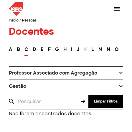
Início
/
Pessoas
Docentes
A
B
C
D
E
F
G
H
I
J
K
L
M
N
O
P
Professor Associado com Agregação
Gestão
Limpar Filtros
Não foram encontrados docentes.