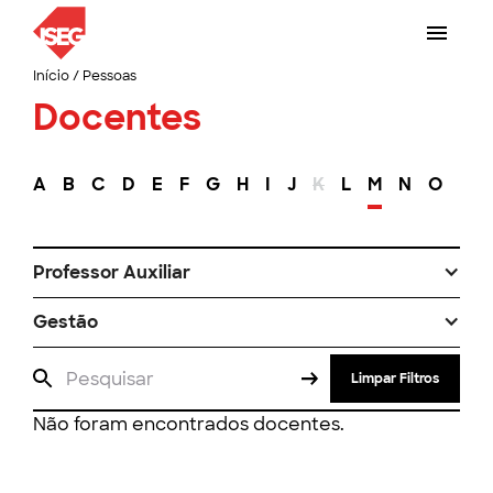
Início
/
Pessoas
Docentes
A
B
C
D
E
F
G
H
I
J
K
L
M
N
O
P
Professor Auxiliar
Gestão
Limpar Filtros
Não foram encontrados docentes.