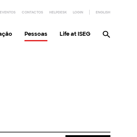
EVENTOS
CONTACTOS
HELPDESK
LOGIN
ENGLISH
gação
Pessoas
Life at ISEG