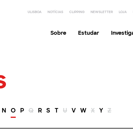
ULISBOA
NOTÍCIAS
CLIPPING
NEWSLETTER
LOJA
Sobre
Estudar
Investi
s
N
O
P
Q
R
S
T
U
V
W
X
Y
Z