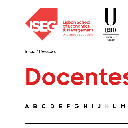
Início
/
Pessoas
Docente
A
B
C
D
E
F
G
H
I
J
K
L
M