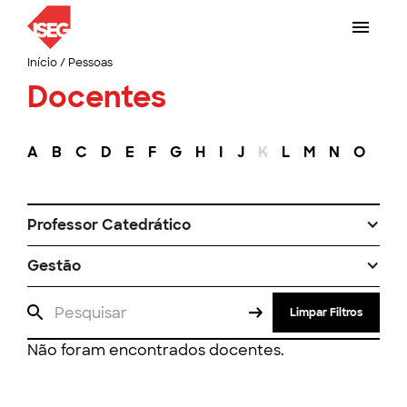
Início
/
Pessoas
Docentes
A
B
C
D
E
F
G
H
I
J
K
L
M
N
O
P
Professor Catedrático
Gestão
Limpar Filtros
Não foram encontrados docentes.