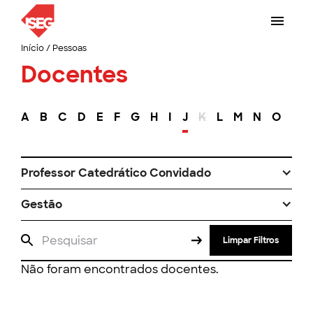
Início
/
Pessoas
Docentes
A
B
C
D
E
F
G
H
I
J
K
L
M
N
O
P
Professor Catedrático Convidado
Gestão
Limpar Filtros
Não foram encontrados docentes.