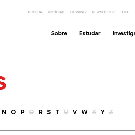
ULISBOA
NOTÍCIAS
CLIPPING
NEWSLETTER
LOJA
Sobre
Estudar
Investi
s
N
O
P
Q
R
S
T
U
V
W
X
Y
Z