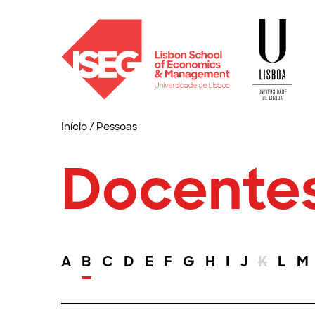
Início
/
Pessoas
Docente
A
B
C
D
E
F
G
H
I
J
K
L
M