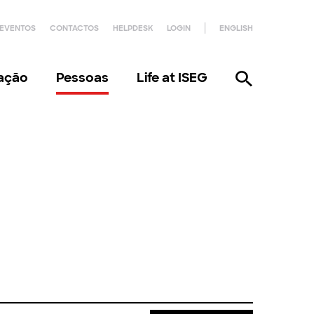
EVENTOS
CONTACTOS
HELPDESK
LOGIN
ENGLISH
gação
Pessoas
Life at ISEG