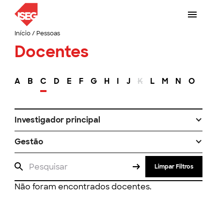
Início
/
Pessoas
Docentes
A
B
C
D
E
F
G
H
I
J
K
L
M
N
O
P
Investigador principal
Gestão
Limpar Filtros
Não foram encontrados docentes.