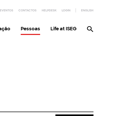
EVENTOS
CONTACTOS
HELPDESK
LOGIN
ENGLISH
gação
Pessoas
Life at ISEG