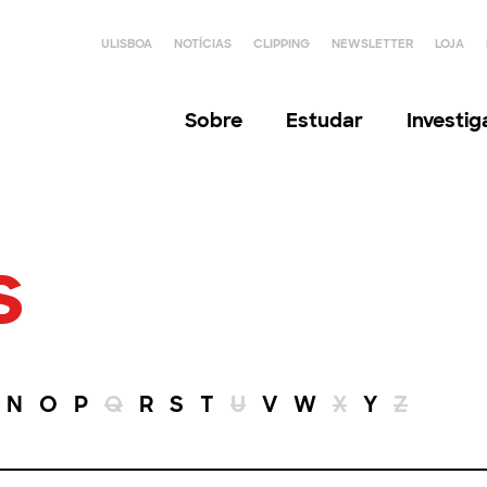
ULISBOA
NOTÍCIAS
CLIPPING
NEWSLETTER
LOJA
Sobre
Estudar
Investi
s
N
O
P
Q
R
S
T
U
V
W
X
Y
Z