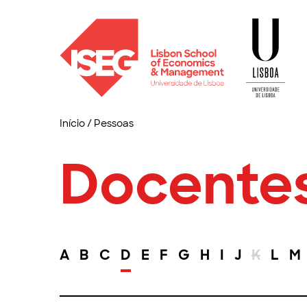
Início
/
Pessoas
Docente
A
B
C
D
E
F
G
H
I
J
K
L
M