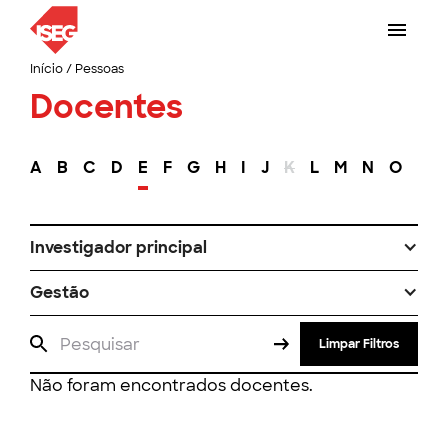
Início
/
Pessoas
Docentes
A
B
C
D
E
F
G
H
I
J
K
L
M
N
O
P
Investigador principal
Gestão
Limpar Filtros
Não foram encontrados docentes.