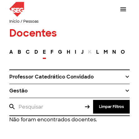
Início
/
Pessoas
Docentes
A
B
C
D
E
F
G
H
I
J
K
L
M
N
O
P
Professor Catedrático Convidado
Gestão
Limpar Filtros
Não foram encontrados docentes.