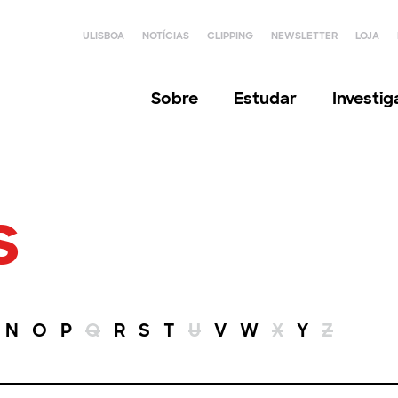
ULISBOA
NOTÍCIAS
CLIPPING
NEWSLETTER
LOJA
Sobre
Estudar
Investi
s
N
O
P
Q
R
S
T
U
V
W
X
Y
Z