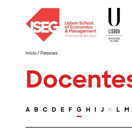
Início
/
Pessoas
Docente
A
B
C
D
E
F
G
H
I
J
K
L
M