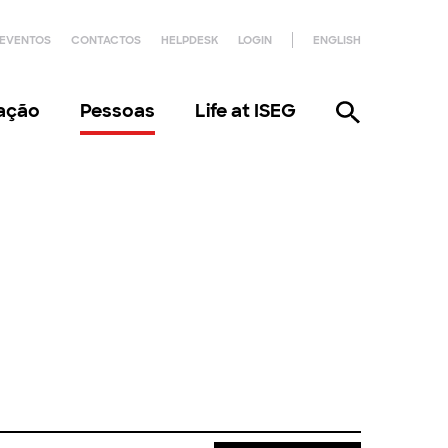
EVENTOS
CONTACTOS
HELPDESK
LOGIN
ENGLISH
gação
Pessoas
Life at ISEG