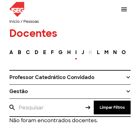
Início
/
Pessoas
Docentes
A
B
C
D
E
F
G
H
I
J
K
L
M
N
O
P
Professor Catedrático Convidado
Gestão
Limpar Filtros
Não foram encontrados docentes.