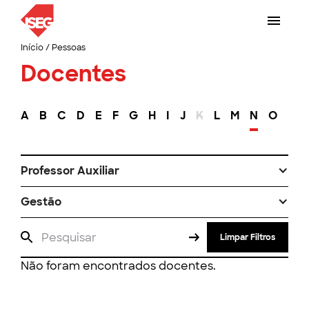
Início
/
Pessoas
Docentes
A
B
C
D
E
F
G
H
I
J
K
L
M
N
O
P
Professor Auxiliar
Gestão
Limpar Filtros
Não foram encontrados docentes.