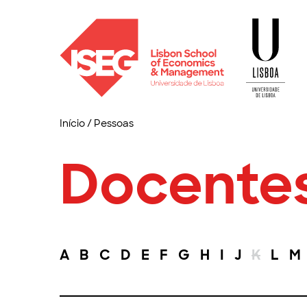
Início
/
Pessoas
Docente
A
B
C
D
E
F
G
H
I
J
K
L
M