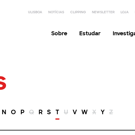
ULISBOA
NOTÍCIAS
CLIPPING
NEWSLETTER
LOJA
Sobre
Estudar
Investi
s
N
O
P
Q
R
S
T
U
V
W
X
Y
Z