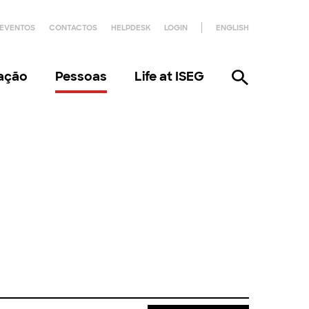
EVENTOS
CONTACTOS
HELPDESK
LOGIN
ENGLISH
gação
Pessoas
Life at ISEG