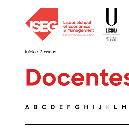
Início
/
Pessoas
Docente
A
B
C
D
E
F
G
H
I
J
K
L
M