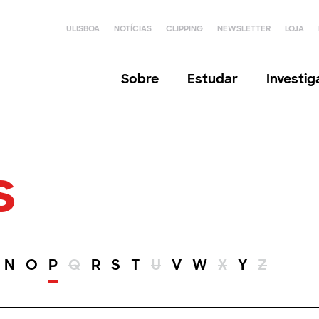
ULISBOA
NOTÍCIAS
CLIPPING
NEWSLETTER
LOJA
Sobre
Estudar
Investi
s
N
O
P
Q
R
S
T
U
V
W
X
Y
Z