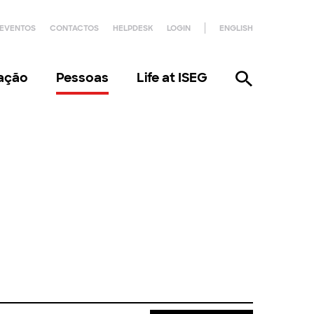
EVENTOS
CONTACTOS
HELPDESK
LOGIN
ENGLISH
gação
Pessoas
Life at ISEG