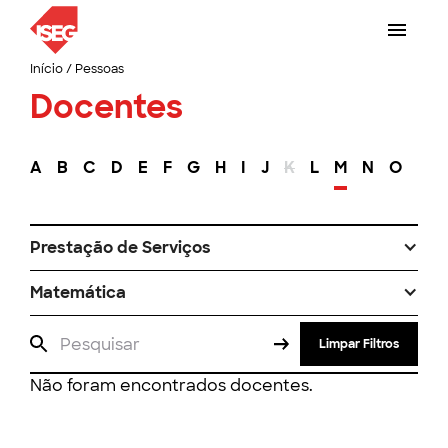
Início
/
Pessoas
Docentes
A
B
C
D
E
F
G
H
I
J
K
L
M
N
O
P
Prestação de Serviços
Matemática
Limpar Filtros
Não foram encontrados docentes.