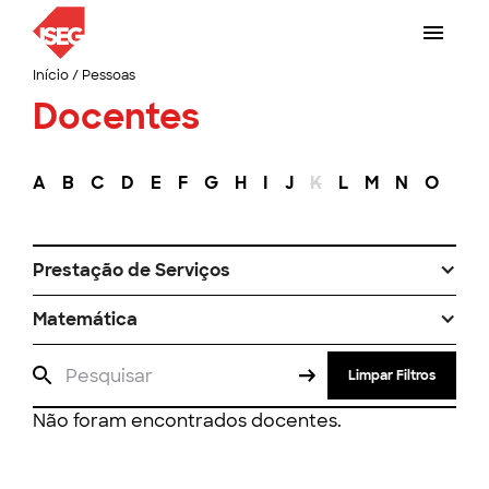
Início
/
Pessoas
Docentes
A
B
C
D
E
F
G
H
I
J
K
L
M
N
O
P
Prestação de Serviços
Matemática
Limpar Filtros
Não foram encontrados docentes.