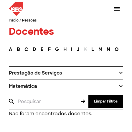
Início
/
Pessoas
Docentes
A
B
C
D
E
F
G
H
I
J
K
L
M
N
O
P
Prestação de Serviços
Matemática
Limpar Filtros
Não foram encontrados docentes.