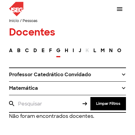
Início
/
Pessoas
Docentes
A
B
C
D
E
F
G
H
I
J
K
L
M
N
O
P
Professor Catedrático Convidado
Matemática
Limpar Filtros
Não foram encontrados docentes.