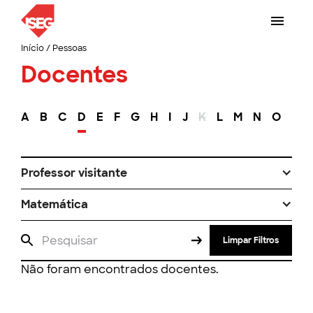
Início
/
Pessoas
Docentes
A
B
C
D
E
F
G
H
I
J
K
L
M
N
O
P
Professor visitante
Matemática
Limpar Filtros
Não foram encontrados docentes.