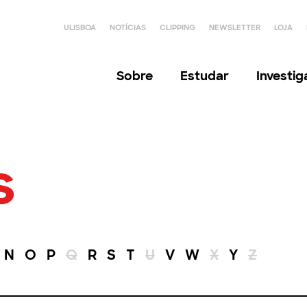
ULISBOA
NOTÍCIAS
CLIPPING
NEWSLETTER
LOJA
Sobre
Estudar
Investi
s
N
O
P
Q
R
S
T
U
V
W
X
Y
Z