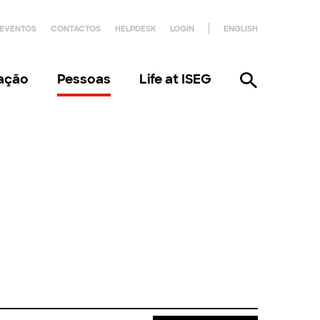
EVENTOS
CONTACTOS
HELPDESK
LOGIN
ENGLISH
gação
Pessoas
Life at ISEG