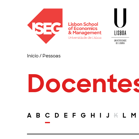
Início
/
Pessoas
Docente
A
B
C
D
E
F
G
H
I
J
K
L
M