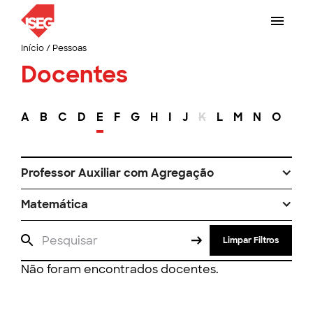
Início
/
Pessoas
Docentes
A
B
C
D
E
F
G
H
I
J
K
L
M
N
O
P
Professor Auxiliar com Agregação
Matemática
Limpar Filtros
Não foram encontrados docentes.