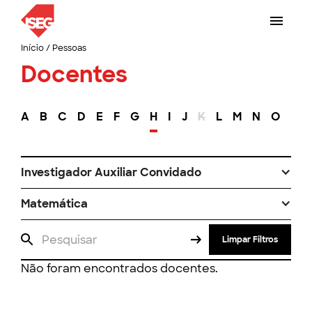
Início
/
Pessoas
Docentes
A
B
C
D
E
F
G
H
I
J
K
L
M
N
O
P
Investigador Auxiliar Convidado
Matemática
Limpar Filtros
Não foram encontrados docentes.