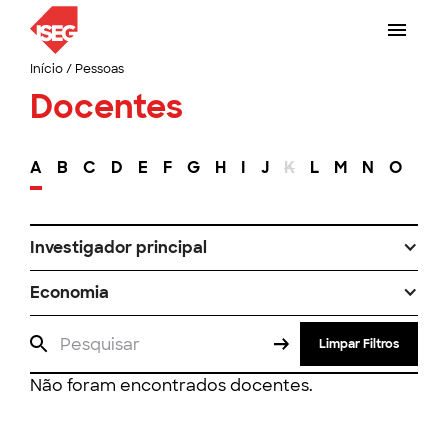
Início
/
Pessoas
Docentes
A
B
C
D
E
F
G
H
I
J
K
L
M
N
O
P
Investigador principal
Economia
Limpar Filtros
Não foram encontrados docentes.