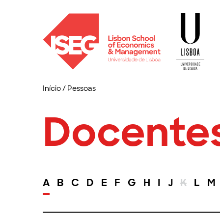
Início
/
Pessoas
Docente
A
B
C
D
E
F
G
H
I
J
K
L
M