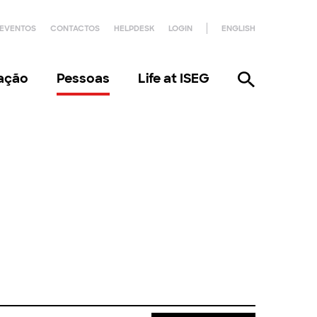
EVENTOS
CONTACTOS
HELPDESK
LOGIN
ENGLISH
gação
Pessoas
Life at ISEG