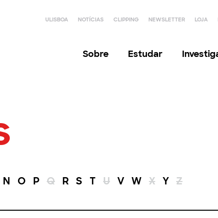
ULISBOA
NOTÍCIAS
CLIPPING
NEWSLETTER
LOJA
Sobre
Estudar
Investi
s
N
O
P
Q
R
S
T
U
V
W
X
Y
Z