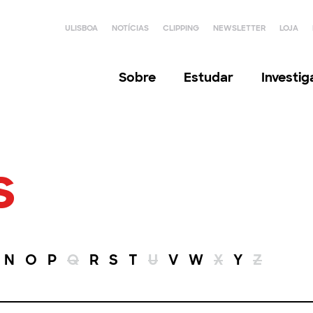
ULISBOA
NOTÍCIAS
CLIPPING
NEWSLETTER
LOJA
Sobre
Estudar
Investi
s
N
O
P
Q
R
S
T
U
V
W
X
Y
Z