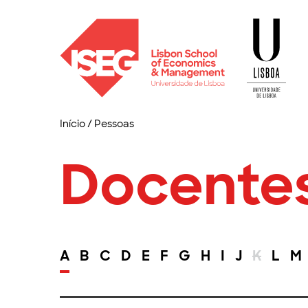
Início
/
Pessoas
Docente
A
B
C
D
E
F
G
H
I
J
K
L
M