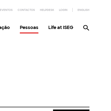
EVENTOS
CONTACTOS
HELPDESK
LOGIN
ENGLISH
gação
Pessoas
Life at ISEG