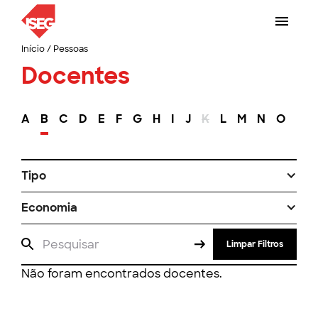
Início
/
Pessoas
Docentes
A
B
C
D
E
F
G
H
I
J
K
L
M
N
O
P
Tipo
Economia
Limpar Filtros
Não foram encontrados docentes.