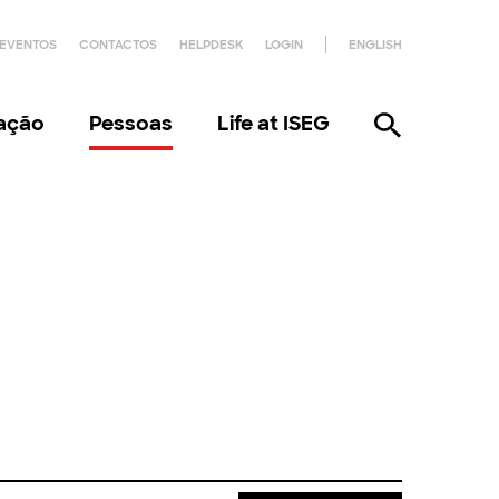
EVENTOS
CONTACTOS
HELPDESK
LOGIN
ENGLISH
gação
Pessoas
Life at ISEG