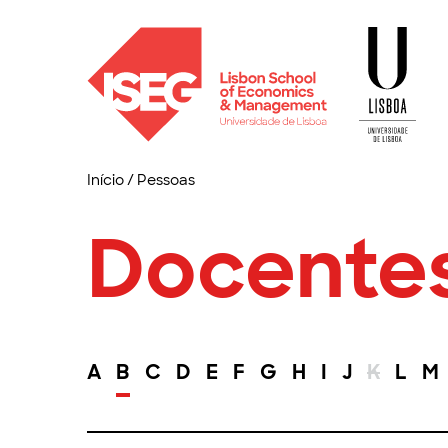
Início
/
Pessoas
Docente
A
B
C
D
E
F
G
H
I
J
K
L
M