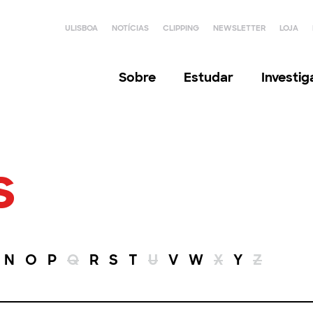
ULISBOA
NOTÍCIAS
CLIPPING
NEWSLETTER
LOJA
Sobre
Estudar
Investi
s
N
O
P
Q
R
S
T
U
V
W
X
Y
Z