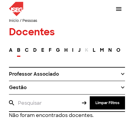
Início
/
Pessoas
Docentes
A
B
C
D
E
F
G
H
I
J
K
L
M
N
O
P
Professor Associado
Gestão
Limpar Filtros
Não foram encontrados docentes.