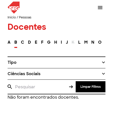
Início
/
Pessoas
Docentes
A
B
C
D
E
F
G
H
I
J
K
L
M
N
O
P
Tipo
Ciências Sociais
Limpar Filtros
Não foram encontrados docentes.