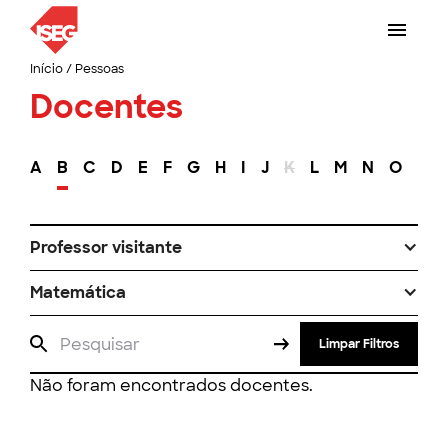
Início
/
Pessoas
Docentes
A
B
C
D
E
F
G
H
I
J
K
L
M
N
O
P
Professor visitante
Matemática
Limpar Filtros
Não foram encontrados docentes.