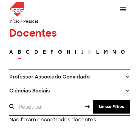
Início
/
Pessoas
Docentes
A
B
C
D
E
F
G
H
I
J
K
L
M
N
O
P
Professor Associado Convidado
Ciências Sociais
Limpar Filtros
Não foram encontrados docentes.