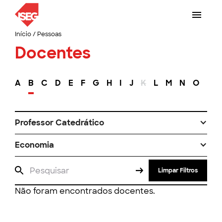
Início
/
Pessoas
Docentes
A
B
C
D
E
F
G
H
I
J
K
L
M
N
O
P
Professor Catedrático
Economia
Limpar Filtros
Não foram encontrados docentes.