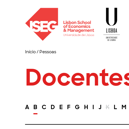
Início
/
Pessoas
Docente
A
B
C
D
E
F
G
H
I
J
K
L
M