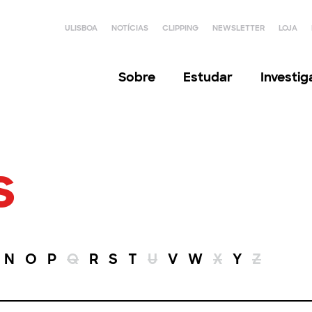
ULISBOA
NOTÍCIAS
CLIPPING
NEWSLETTER
LOJA
Sobre
Estudar
Investi
s
N
O
P
Q
R
S
T
U
V
W
X
Y
Z