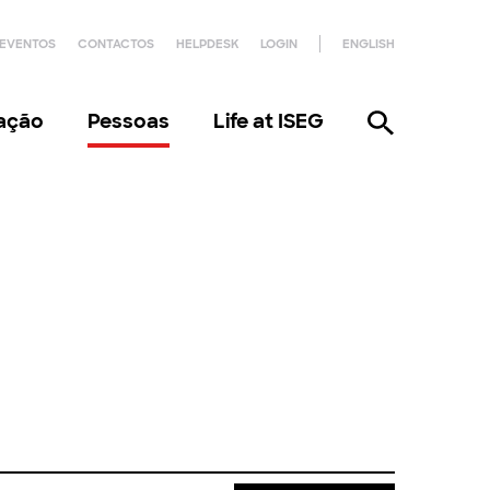
EVENTOS
CONTACTOS
HELPDESK
LOGIN
ENGLISH
gação
Pessoas
Life at ISEG