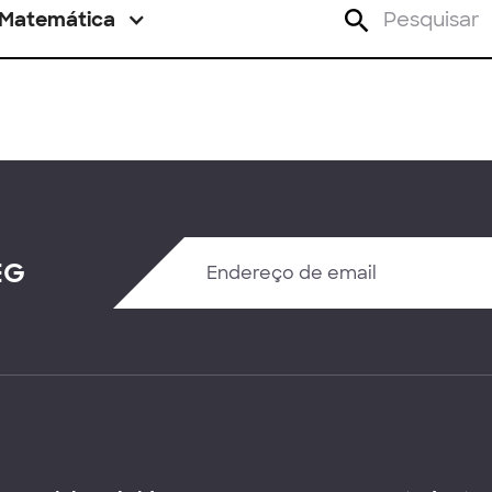
Matemática
EG