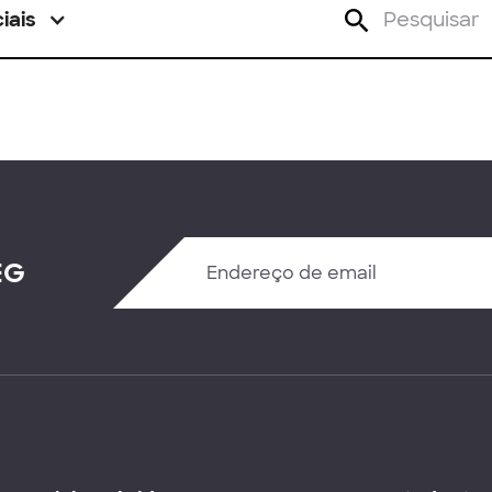
iais
EG