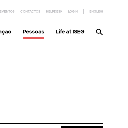
EVENTOS
CONTACTOS
HELPDESK
LOGIN
ENGLISH
gação
Pessoas
Life at ISEG