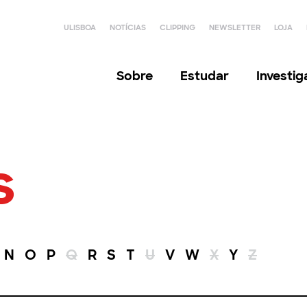
ULISBOA
NOTÍCIAS
CLIPPING
NEWSLETTER
LOJA
Sobre
Estudar
Investi
s
N
O
P
Q
R
S
T
U
V
W
X
Y
Z