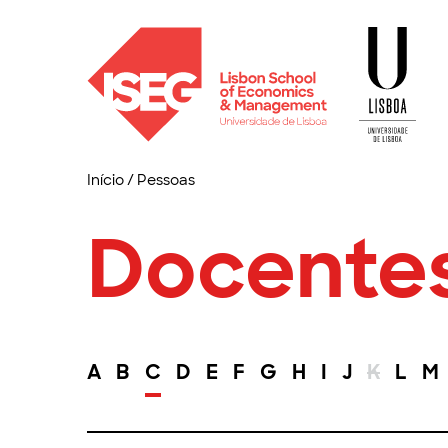
Início
/
Pessoas
Docente
A
B
C
D
E
F
G
H
I
J
K
L
M