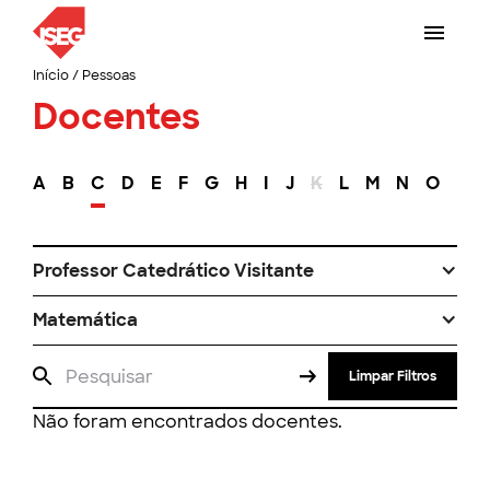
Início
/
Pessoas
Docentes
A
B
C
D
E
F
G
H
I
J
K
L
M
N
O
P
Professor Catedrático Visitante
Matemática
Limpar Filtros
Não foram encontrados docentes.