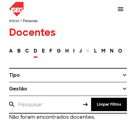
Início
/
Pessoas
Docentes
A
B
C
D
E
F
G
H
I
J
K
L
M
N
O
P
Tipo
Gestão
Limpar Filtros
Não foram encontrados docentes.