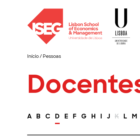
Início
/
Pessoas
Docente
A
B
C
D
E
F
G
H
I
J
K
L
M