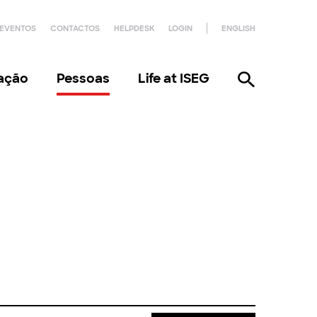
EVENTOS
CONTACTOS
HELPDESK
LOGIN
ENGLISH
gação
Pessoas
Life at ISEG