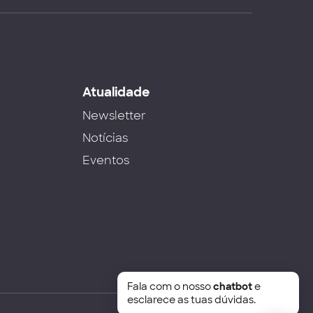
s
Atualidade
Newsletter
Notícias
Eventos
Fala com o nosso
chatbot
e
esclarece as tuas dúvidas.