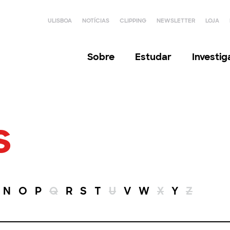
ULISBOA
NOTÍCIAS
CLIPPING
NEWSLETTER
LOJA
Sobre
Estudar
Investi
s
N
O
P
Q
R
S
T
U
V
W
X
Y
Z