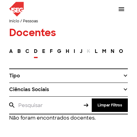
Início
/
Pessoas
Docentes
A
B
C
D
E
F
G
H
I
J
K
L
M
N
O
P
Tipo
Ciências Sociais
Limpar Filtros
Não foram encontrados docentes.