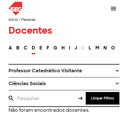
Início
/
Pessoas
Docentes
A
B
C
D
E
F
G
H
I
J
K
L
M
N
O
P
Professor Catedrático Visitante
Ciências Sociais
Limpar Filtros
Não foram encontrados docentes.