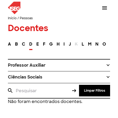
Início
/
Pessoas
Docentes
A
B
C
D
E
F
G
H
I
J
K
L
M
N
O
P
Professor Auxiliar
Ciências Sociais
Limpar Filtros
Não foram encontrados docentes.