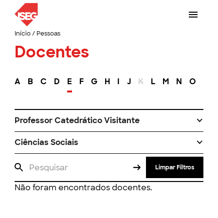
Início
/
Pessoas
Docentes
A
B
C
D
E
F
G
H
I
J
K
L
M
N
O
P
Professor Catedrático Visitante
Ciências Sociais
Limpar Filtros
Não foram encontrados docentes.