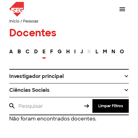
Início
/
Pessoas
Docentes
A
B
C
D
E
F
G
H
I
J
K
L
M
N
O
P
Investigador principal
Ciências Sociais
Limpar Filtros
Não foram encontrados docentes.