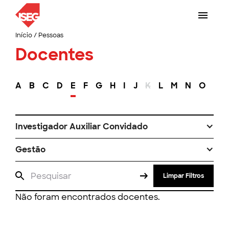
Início
/
Pessoas
Docentes
A
B
C
D
E
F
G
H
I
J
K
L
M
N
O
P
Investigador Auxiliar Convidado
Gestão
Limpar Filtros
Não foram encontrados docentes.