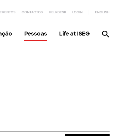
EVENTOS
CONTACTOS
HELPDESK
LOGIN
ENGLISH
gação
Pessoas
Life at ISEG