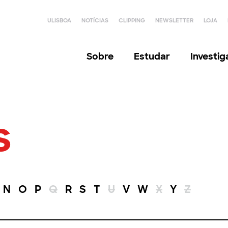
ULISBOA
NOTÍCIAS
CLIPPING
NEWSLETTER
LOJA
Sobre
Estudar
Investi
s
N
O
P
Q
R
S
T
U
V
W
X
Y
Z