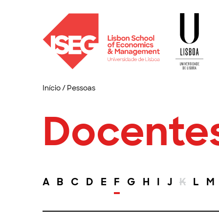
Início
/
Pessoas
Docente
A
B
C
D
E
F
G
H
I
J
K
L
M