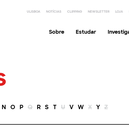
ULISBOA
NOTÍCIAS
CLIPPING
NEWSLETTER
LOJA
Sobre
Estudar
Investi
s
N
O
P
Q
R
S
T
U
V
W
X
Y
Z