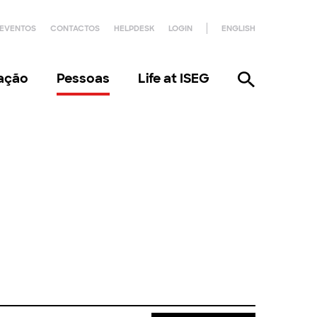
EVENTOS
CONTACTOS
HELPDESK
LOGIN
ENGLISH
gação
Pessoas
Life at ISEG