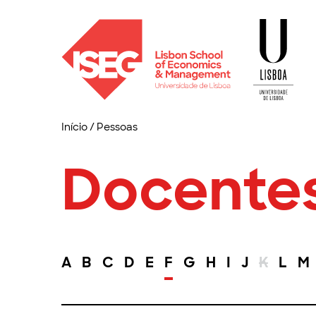
Início
/
Pessoas
Docente
A
B
C
D
E
F
G
H
I
J
K
L
M