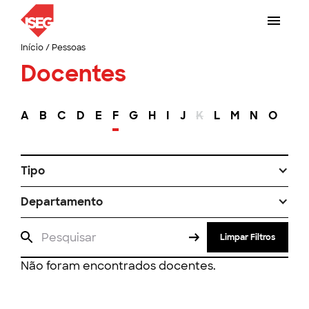
Início
/
Pessoas
Docentes
A
B
C
D
E
F
G
H
I
J
K
L
M
N
O
P
Tipo
Departamento
Limpar Filtros
Não foram encontrados docentes.