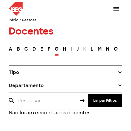
Início
/
Pessoas
Docentes
A
B
C
D
E
F
G
H
I
J
K
L
M
N
O
P
Tipo
Departamento
Limpar Filtros
Não foram encontrados docentes.